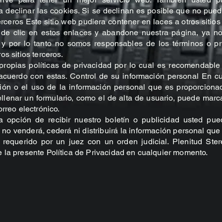
 declinar las cookies. Si se declinan es posible que no pueda
rceros Este sitio web pudiera contener en laces a otros sitio
 de clic en estos enlaces y abandone nuestra página, ya n
do y por lo tanto no somos responsables de los términos o pr
os sitios terceros.
 propias políticas de privacidad por lo cual es recomendable
 acuerdo con estas. Control de su información personal En 
ción o el uso de la información personal que es proporcionad
ellenar un formulario, como el de alta de usuario, puede marc
orreo electrónico.
opción de recibir nuestro boletín o publicidad usted pue
o venderá, cederá ni distribuirá la información personal que 
 requerido por un juez con un orden judicial. Plenitud Ste
 la presente Política de Privacidad en cualquier momento.