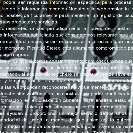
podrá ser requerida información específica para procesa
. Uso de la información recogida Nuestro sitio web emplea la 
cio posible, particularmente para mantener un registro de usu
tros productos y servicios.
rreos electrónicos periódicamente a través de nuestro s
ra información publicitaria que consideremos relevante para 
 correos electrónicos serán enviados a la dirección que us
er momento. Plenitud Stereo está altamente comprometido pa
ación segura.
s y los actualizamos constantemente para asegurarnos que 
 cookie se refiere a un fichero que es enviado con la final
enador, al aceptar dicho fichero se crea y la cookie sirve en
, y también facilita las futuras visitas a una web recurrente
as las web pueden reconocerte individualmente y por tanto b
Nuestro sitio web emplea las cookies para poder identificar l
información es empleada únicamente para análisis estadíst
permanente. Usted puede eliminar las cookies en cualquier
es ayudan a proporcionar un mejor servicio de los sitios 
nador ni de usted, a menos de que usted así lo quiera 
ar o negar el uso de cookies, sin embargo la mayoría de na
irve para tener un mejor servicio web. También usted p