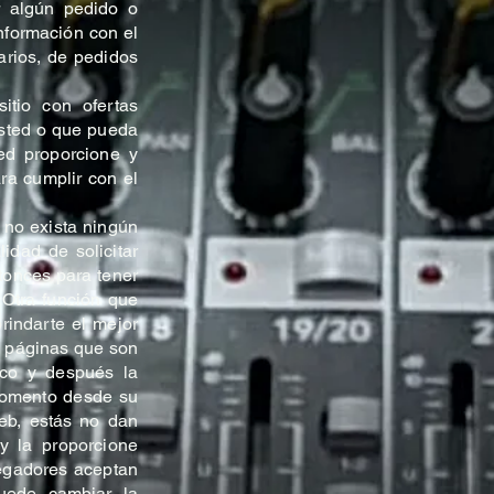
r algún pedido o
información con el
arios, de pedidos
itio con ofertas
usted o que pueda
ted proporcione y
ra cumplir con el
no exista ningún
idad de solicitar
tonces para tener
. Otra función que
rindarte el mejor
as páginas que son
ico y después la
 momento desde su
web, estás no dan
y la proporcione
vegadores aceptan
uede cambiar la