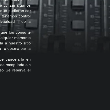
 utilizar algunos
s que pudieran ser
o tenemos control
ivacidad ni de la
 que los consulte
cualquier momento
a a nuestro sitio
ar o desmarcar la
de cancelarla en
es recopilada sin
reo Se reserva el