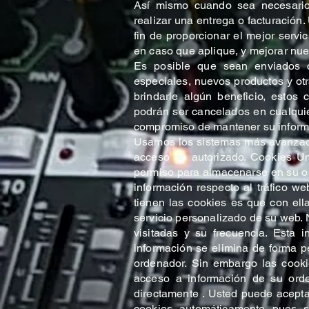
Así mismo cuando sea necesario 
realizar una entrega o facturación
fin de proporcionar el mejor servi
en caso que aplique, y mejorar nues
Es posible que sean enviados co
especiales, nuevos productos y ot
brindarle algún beneficio, estos
podrán ser cancelados en cualqui
compromiso de mantener su inform
Usamos los sistemas más avanzado
acceso no autorizado. Cookies Una
permiso para almacenarse en su ord
información respecto al tráfico web
tienen las cookies es que con ell
servicio personalizado de su web. 
visitadas y su frecuencia. Esta 
información se elimina de forma 
ordenador. Sin embargo las cooki
acceso a información de su orde
directamente . Usted puede acept
cookies automáticamente pues s